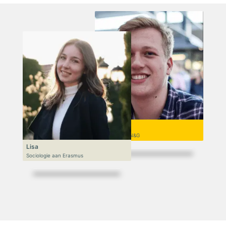
Niek
VWO 6, N&T/N&G
Lisa
Sociologie aan Erasmus