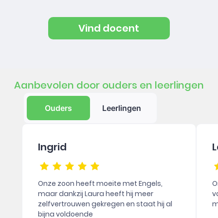
Vind docent
Aanbevolen door ouders en leerlingen
Ouders
Leerlingen
Ingrid
L
Onze zoon heeft moeite met Engels,
O
maar dankzij Laura heeft hij meer
v
zelfvertrouwen gekregen en staat hij al
m
bijna voldoende