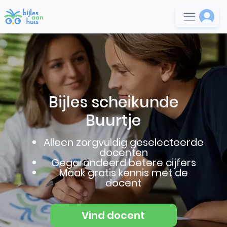
Bijles scheikunde
Buurtje
Alleen zorgvuldig geselecteerde
docenten
Gegarandeerd betere cijfers
Maak gratis kennis met de
docent
Vind docent