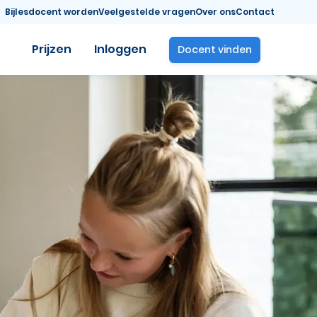
Bijlesdocent worden
Veelgestelde vragen
Over ons
Contact
Prijzen
Inloggen
Docent vinden