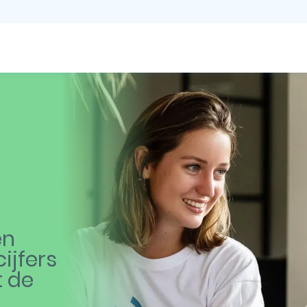
en
ijfers
t de