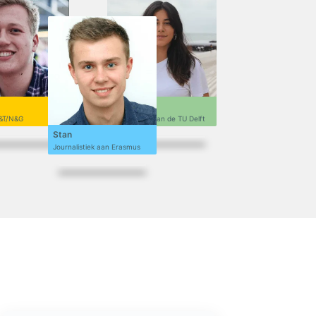
Sofi
&T/N&G
Ontwerpen aan de TU Delft
Stan
Journalistiek aan Erasmus