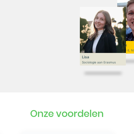
Niek
VWO 6, N
Lisa
Sociologie aan Erasmus
Onze voordelen