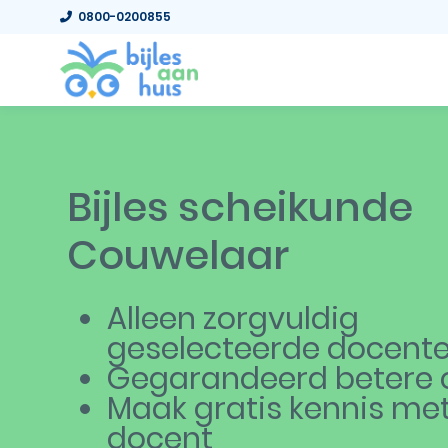
0800-0200855
Bijles scheikunde
Couwelaar
Alleen zorgvuldig
geselecteerde docent
Gegarandeerd betere c
Maak gratis kennis me
docent