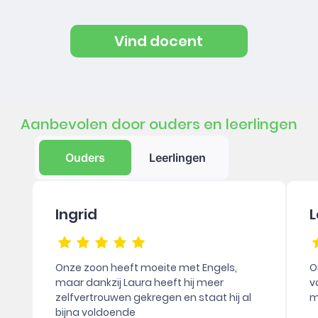
Vind docent
Aanbevolen door ouders en leerlingen
Ouders
Leerlingen
Ingrid
L
Onze zoon heeft moeite met Engels,
O
maar dankzij Laura heeft hij meer
v
zelfvertrouwen gekregen en staat hij al
m
bijna voldoende