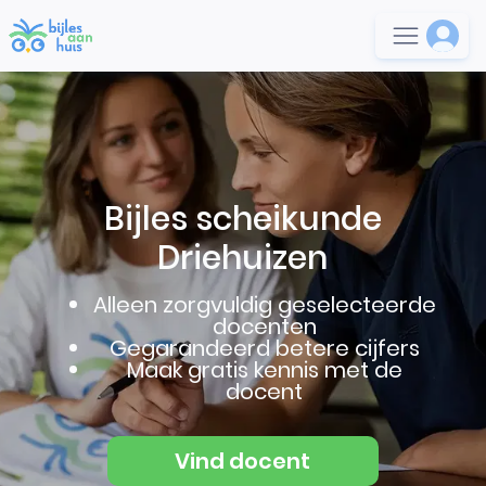
Bijles scheikunde
Driehuizen
Alleen zorgvuldig geselecteerde
docenten
Gegarandeerd betere cijfers
Maak gratis kennis met de
docent
Vind docent