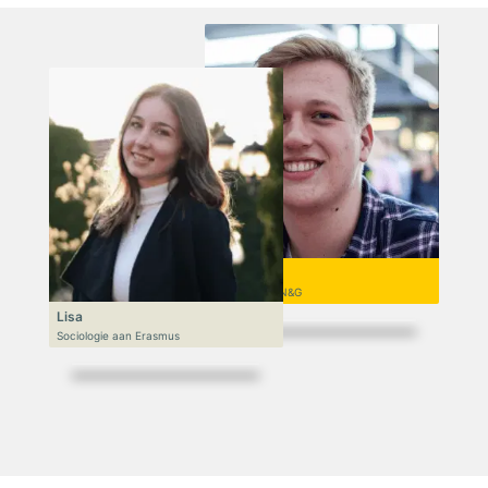
Niek
VWO 6, N&T/N&G
Lisa
Sociologie aan Erasmus