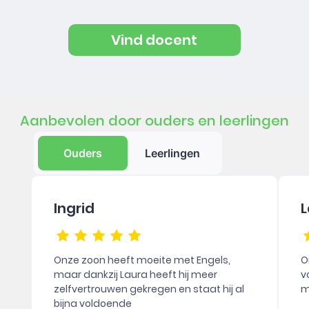
Vind docent
Aanbevolen door ouders en leerlingen
Ouders
Leerlingen
Ingrid
L
Onze zoon heeft moeite met Engels,
O
maar dankzij Laura heeft hij meer
v
zelfvertrouwen gekregen en staat hij al
m
bijna voldoende