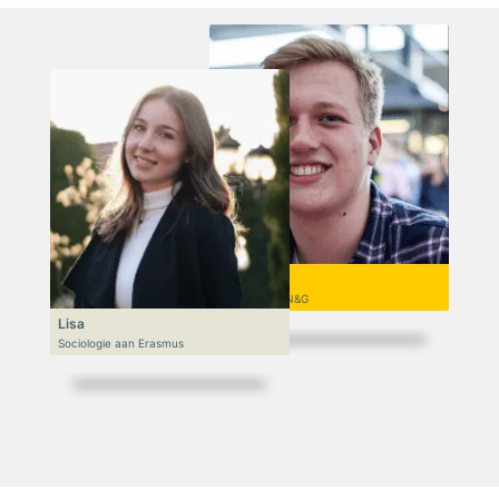
Niek
VWO 6, N&T/N&G
Lisa
Sociologie aan Erasmus