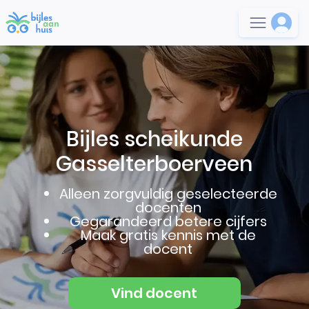
Bijles scheikunde
Gasselterboerveen
Alleen zorgvuldig geselecteerde
docenten
Gegarandeerd betere cijfers
Maak gratis kennis met de
docent
Vind docent