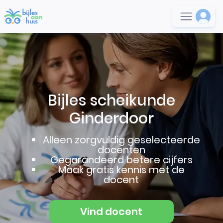
Bijles scheikunde
Ginderdoor
Alleen zorgvuldig geselecteerde
docenten
Gegarandeerd betere cijfers
Maak gratis kennis met de
docent
Vind docent