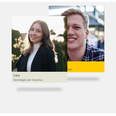
Niek
VWO 6, N&T/N&G
Lisa
Sociologie aan Erasmus