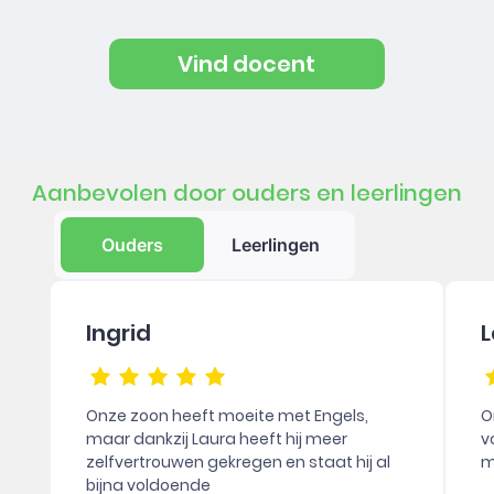
Vind docent
Aanbevolen door ouders en leerlingen
Ouders
Leerlingen
Ingrid
L
Onze zoon heeft moeite met Engels,
O
maar dankzij Laura heeft hij meer
v
zelfvertrouwen gekregen en staat hij al
m
bijna voldoende