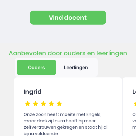
Vind docent
Aanbevolen door ouders en leerlingen
Ouders
Leerlingen
Ingrid
L
Onze zoon heeft moeite met Engels,
O
maar dankzij Laura heeft hij meer
v
zelfvertrouwen gekregen en staat hij al
m
bijna voldoende