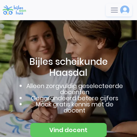
Bijles scheikunde
Haasdal
Alleen zorgvuldig geselecteerde
docenten
Gegarandeerd betere cijfers
Maak gratis kennis met de
docent
Vind docent