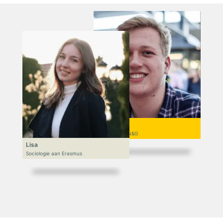
Niek
VWO 6, N&T/N&G
Lisa
Sociologie aan Erasmus