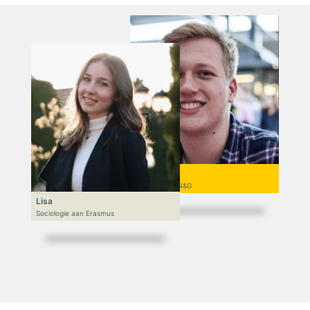
Niek
VWO 6, N&T/N&G
Lisa
Sociologie aan Erasmus