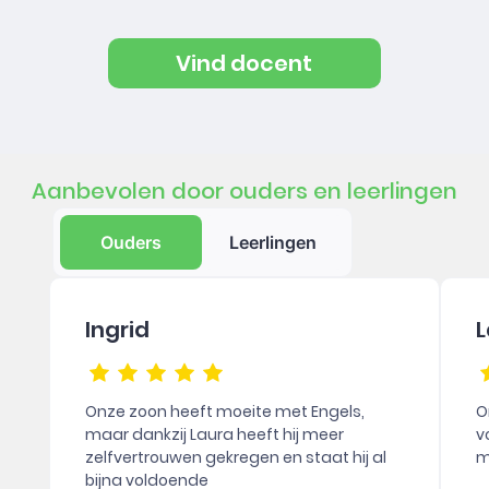
Vind docent
Aanbevolen door ouders en leerlingen
Ouders
Leerlingen
Ingrid
L
Onze zoon heeft moeite met Engels,
O
maar dankzij Laura heeft hij meer
v
zelfvertrouwen gekregen en staat hij al
m
bijna voldoende