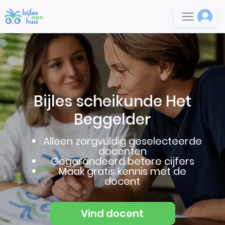
Bijles scheikunde Het
Beggelder
Alleen zorgvuldig geselecteerde
docenten
Gegarandeerd betere cijfers
Maak gratis kennis met de
docent
Vind docent