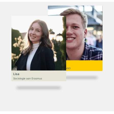
Niek
VWO 6, N&T/N&G
Lisa
Sociologie aan Erasmus