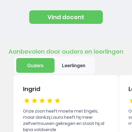
Vind docent
Aanbevolen door ouders en leerlingen
Ouders
Leerlingen
Ingrid
L
Onze zoon heeft moeite met Engels,
O
maar dankzij Laura heeft hij meer
v
zelfvertrouwen gekregen en staat hij al
m
bijna voldoende