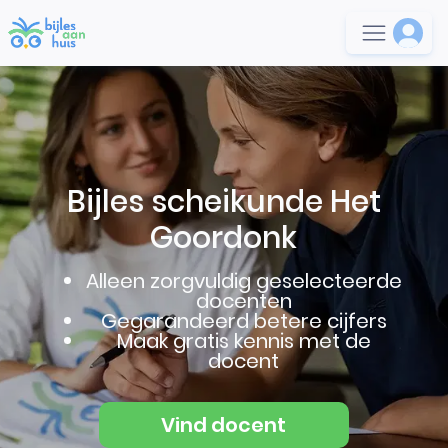
Bijles scheikunde Het
Goordonk
Alleen zorgvuldig geselecteerde
docenten
Gegarandeerd betere cijfers
Maak gratis kennis met de
docent
Vind docent