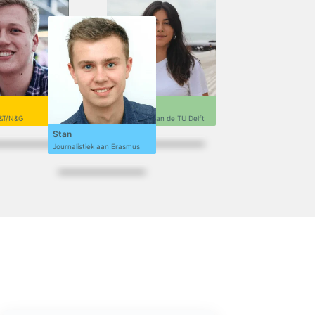
Sofi
&T/N&G
Ontwerpen aan de TU Delft
Stan
Journalistiek aan Erasmus