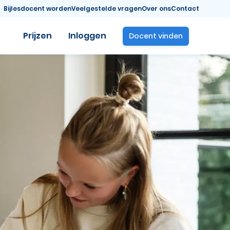
Bijlesdocent worden
Veelgestelde vragen
Over ons
Contact
Prijzen
Inloggen
Docent vinden