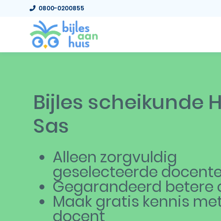
0800-0200855
Bijles scheikunde 
Sas
Alleen zorgvuldig
geselecteerde docent
Gegarandeerd betere c
Maak gratis kennis me
docent