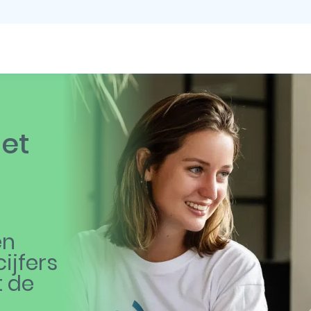
Het
en
ijfers
t de