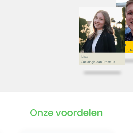
Niek
VWO 6, N
Lisa
Sociologie aan Erasmus
Onze voordelen