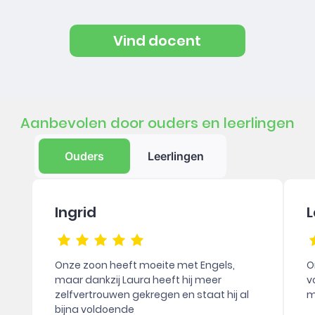
Vind docent
Aanbevolen door ouders en leerlingen
Ouders
Leerlingen
Ingrid
L
Onze zoon heeft moeite met Engels,
O
maar dankzij Laura heeft hij meer
v
zelfvertrouwen gekregen en staat hij al
m
bijna voldoende