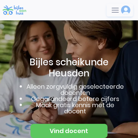
Bijles scheikunde
Heusden
Alleen zorgvuldig geselecteerde
docenten
Gegarandeerd betere cijfers
Maak gratis kennis met de
docent
Vind docent