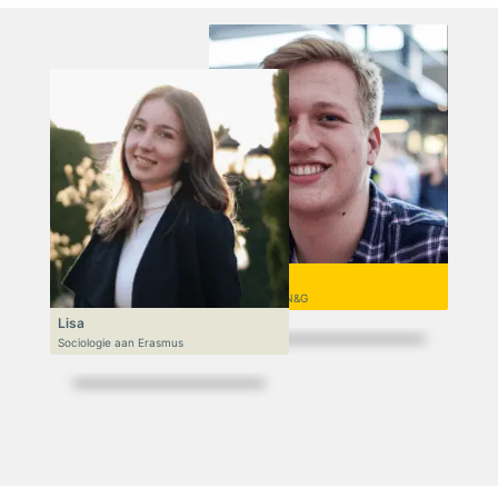
Niek
VWO 6, N&T/N&G
Lisa
Sociologie aan Erasmus