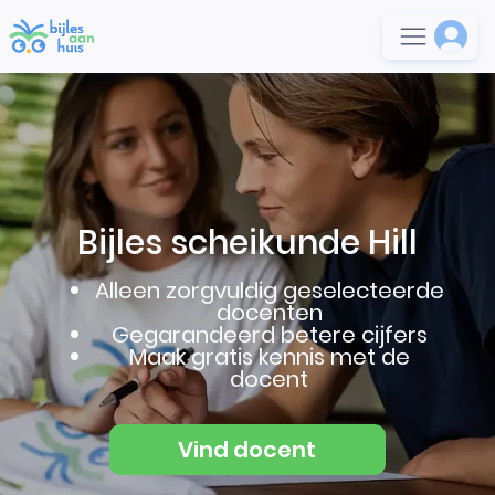
Bijles scheikunde Hill
Alleen zorgvuldig geselecteerde
docenten
Gegarandeerd betere cijfers
Maak gratis kennis met de
docent
Vind docent