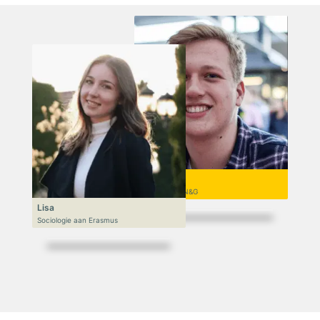
Niek
VWO 6, N&T/N&G
Lisa
Sociologie aan Erasmus