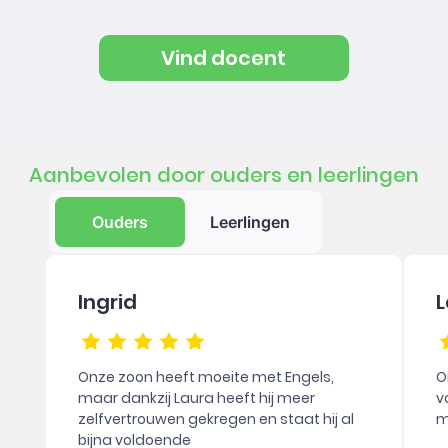
Vind docent
Aanbevolen door ouders en leerlingen
Ouders
Leerlingen
Ingrid
L
Onze zoon heeft moeite met Engels,
O
maar dankzij Laura heeft hij meer
v
zelfvertrouwen gekregen en staat hij al
m
bijna voldoende