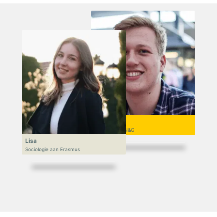
Niek
VWO 6, N&T/N&G
Lisa
Sociologie aan Erasmus