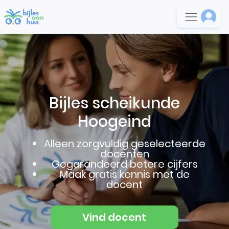
Bijles scheikunde
Hoogeind
Alleen zorgvuldig geselecteerde
docenten
Gegarandeerd betere cijfers
Maak gratis kennis met de
docent
Vind docent