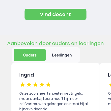
Vind docent
Aanbevolen door ouders en leerlingen
Ouders
Leerlingen
Ingrid
L
Onze zoon heeft moeite met Engels,
O
maar dankzij Laura heeft hij meer
v
zelfvertrouwen gekregen en staat hij al
m
bijna voldoende