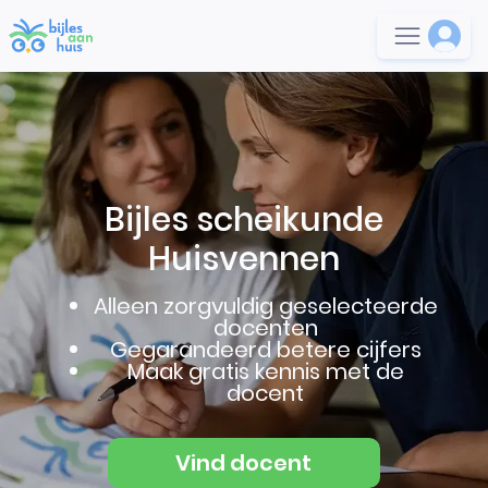
Bijles scheikunde
Huisvennen
Alleen zorgvuldig geselecteerde
docenten
Gegarandeerd betere cijfers
Maak gratis kennis met de
docent
Vind docent