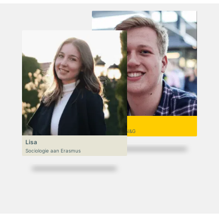
Niek
VWO 6, N&T/N&G
Lisa
Sociologie aan Erasmus