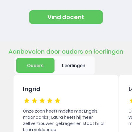
Vind docent
Aanbevolen door ouders en leerlingen
Ouders
Leerlingen
Ingrid
L
Onze zoon heeft moeite met Engels,
O
maar dankzij Laura heeft hij meer
v
zelfvertrouwen gekregen en staat hij al
m
bijna voldoende