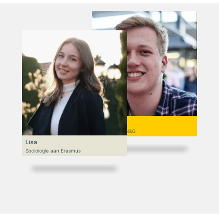
Niek
VWO 6, N&T/N&G
Lisa
Sociologie aan Erasmus