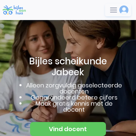
Bijles scheikunde
Jabeek
Alleen zorgvuldig geselecteerde
docenten
Gegarandeerd betere cijfers
Maak gratis kennis met de
docent
Vind docent