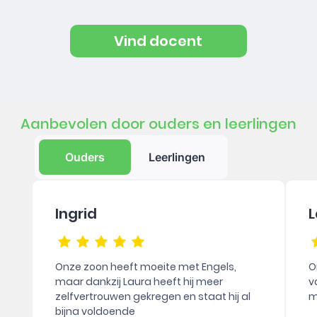
Vind docent
Aanbevolen door ouders en leerlingen
Ouders
Leerlingen
Ingrid
L
Onze zoon heeft moeite met Engels,
O
maar dankzij Laura heeft hij meer
v
zelfvertrouwen gekregen en staat hij al
m
bijna voldoende