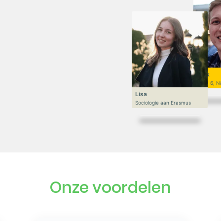
Niek
VWO 6, N
Lisa
Sociologie aan Erasmus
Onze voordelen