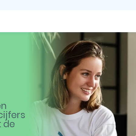
en
ijfers
t de