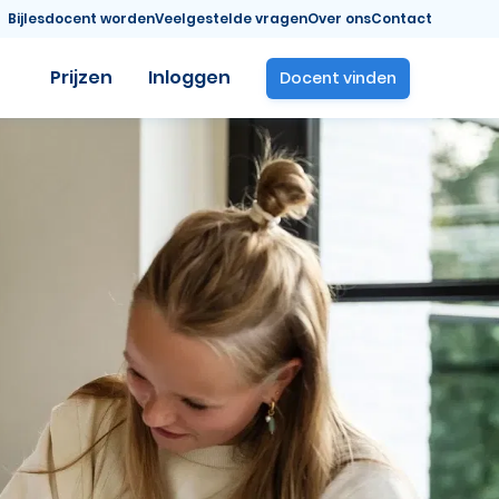
Bijlesdocent worden
Veelgestelde vragen
Over ons
Contact
Prijzen
Inloggen
Docent vinden