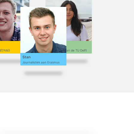
Sofi
&T/N&G
Ontwerpen aan de TU Delft
Stan
Journalistiek aan Erasmus