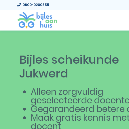
0800-0200855
Bijles scheikunde
Jukwerd
Alleen zorgvuldig
geselecteerde docent
Gegarandeerd betere c
Maak gratis kennis me
docent