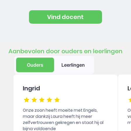
Vind docent
Aanbevolen door ouders en leerlingen
Ouders
Leerlingen
Ingrid
L
Onze zoon heeft moeite met Engels,
O
maar dankzij Laura heeft hij meer
v
zelfvertrouwen gekregen en staat hij al
m
bijna voldoende