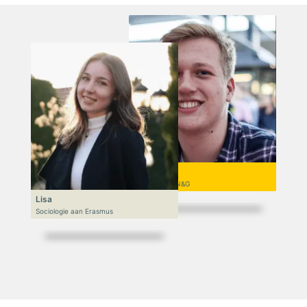
Niek
VWO 6, N&T/N&G
Lisa
Sociologie aan Erasmus