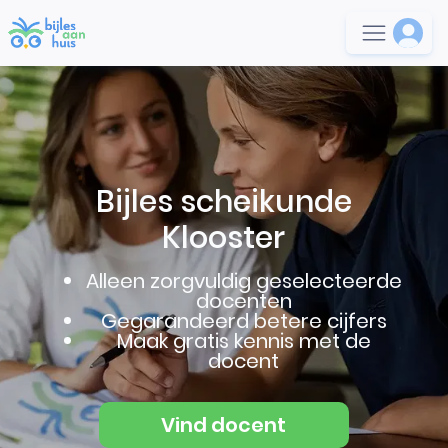
Bijles scheikunde
Klooster
Alleen zorgvuldig geselecteerde
docenten
Gegarandeerd betere cijfers
Maak gratis kennis met de
docent
Vind docent