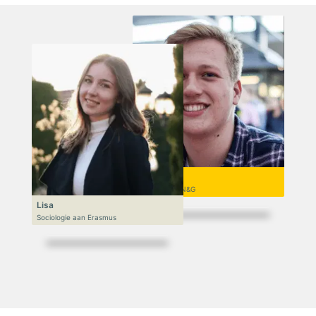
Niek
VWO 6, N&T/N&G
Lisa
Sociologie aan Erasmus