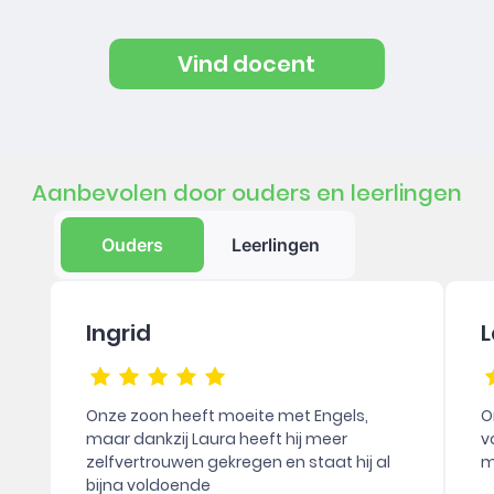
Vind docent
Aanbevolen door ouders en leerlingen
Ouders
Leerlingen
Ingrid
L
Onze zoon heeft moeite met Engels,
O
maar dankzij Laura heeft hij meer
v
zelfvertrouwen gekregen en staat hij al
m
bijna voldoende