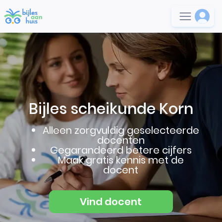
Bijles scheikunde Korn
Alleen zorgvuldig geselecteerde
docenten
Gegarandeerd betere cijfers
Maak gratis kennis met de
docent
Vind docent