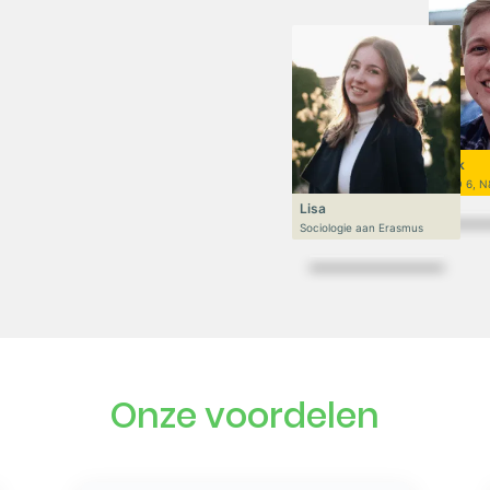
Niek
VWO 6, N
Lisa
Sociologie aan Erasmus
Onze voordelen