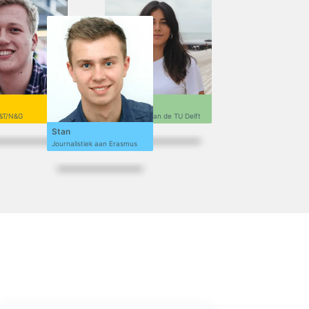
Sofi
&T/N&G
Ontwerpen aan de TU Delft
Stan
Journalistiek aan Erasmus