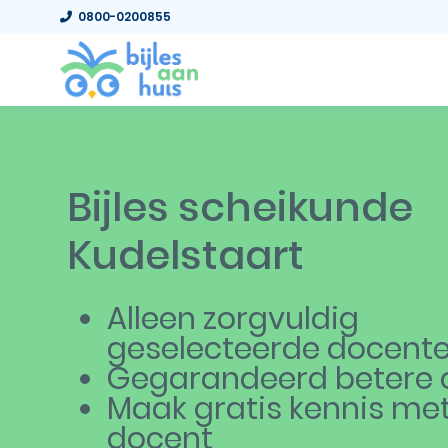
0800-0200855
Bijles scheikunde
Kudelstaart
Alleen zorgvuldig
geselecteerde docent
Gegarandeerd betere c
Maak gratis kennis me
docent