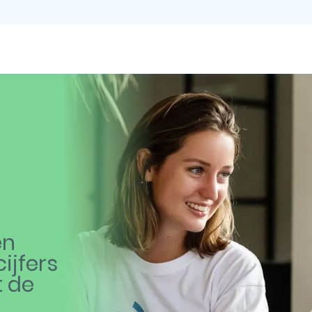
en
ijfers
t de