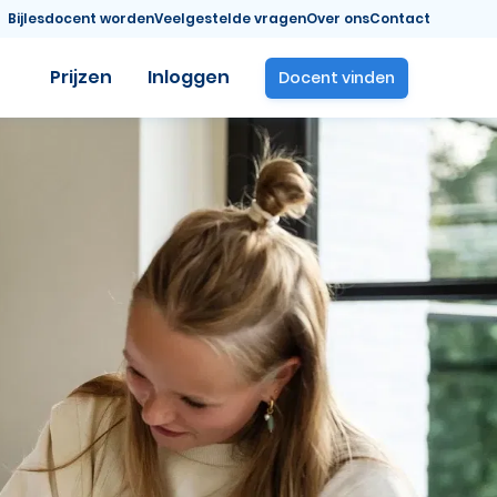
Bijlesdocent worden
Veelgestelde vragen
Over ons
Contact
Prijzen
Inloggen
Docent vinden