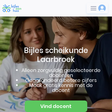
Bijles scheikunde
Laarbroek
Alleen zorgvuldig geselecteerde
docenten
Gegarandeerd betere cijfers
Maak gratis kennis met de
docent
Vind docent