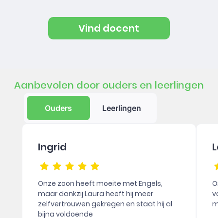
Vind docent
Aanbevolen door ouders en leerlingen
Ouders
Leerlingen
Ingrid
L
Onze zoon heeft moeite met Engels,
O
maar dankzij Laura heeft hij meer
v
zelfvertrouwen gekregen en staat hij al
m
bijna voldoende