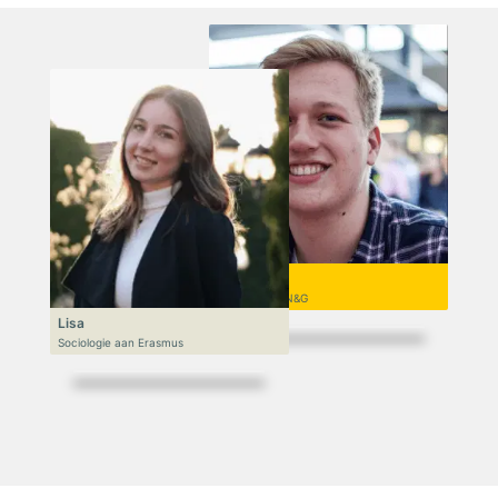
Niek
VWO 6, N&T/N&G
Lisa
Sociologie aan Erasmus