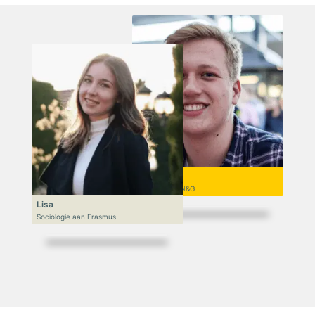
Niek
VWO 6, N&T/N&G
Lisa
Sociologie aan Erasmus