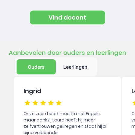
Vind docent
Aanbevolen door ouders en leerlingen
Ouders
Leerlingen
Ingrid
L
Onze zoon heeft moeite met Engels,
O
maar dankzij Laura heeft hij meer
v
zelfvertrouwen gekregen en staat hij al
m
bijna voldoende