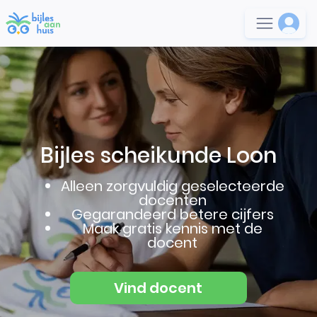
Bijles scheikunde Loon
Alleen zorgvuldig geselecteerde
docenten
Gegarandeerd betere cijfers
Maak gratis kennis met de
docent
Vind docent