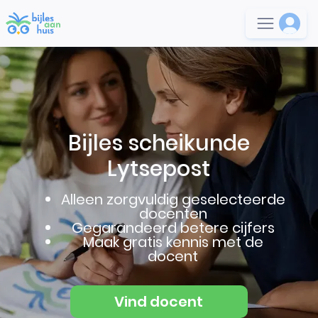
Bijles scheikunde
Lytsepost
Alleen zorgvuldig geselecteerde
docenten
Gegarandeerd betere cijfers
Maak gratis kennis met de
docent
Vind docent