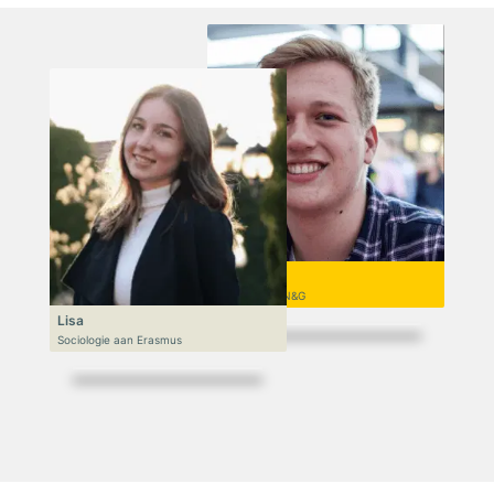
Niek
VWO 6, N&T/N&G
Lisa
Sociologie aan Erasmus