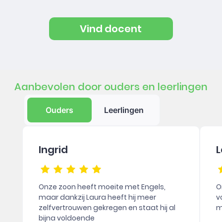
Vind docent
Aanbevolen door ouders en leerlingen
Ouders
Leerlingen
Ingrid
L
Onze zoon heeft moeite met Engels,
O
maar dankzij Laura heeft hij meer
v
zelfvertrouwen gekregen en staat hij al
m
bijna voldoende