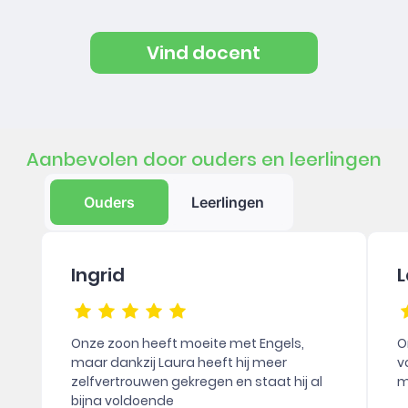
Vind docent
Aanbevolen door ouders en leerlingen
Ouders
Leerlingen
Ingrid
L
Onze zoon heeft moeite met Engels,
O
maar dankzij Laura heeft hij meer
v
zelfvertrouwen gekregen en staat hij al
m
bijna voldoende