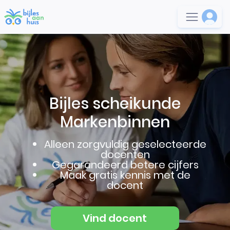
Bijles scheikunde
Markenbinnen
Alleen zorgvuldig geselecteerde
docenten
Gegarandeerd betere cijfers
Maak gratis kennis met de
docent
Vind docent