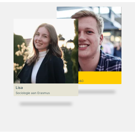
Niek
VWO 6, N&T/N&G
Lisa
Sociologie aan Erasmus