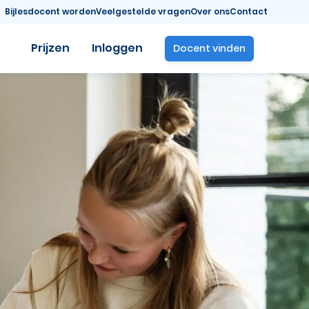
Bijlesdocent worden
Veelgestelde vragen
Over ons
Contact
Prijzen
Inloggen
Docent vinden