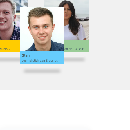
Sofi
&T/N&G
Ontwerpen aan de TU Delft
Stan
Journalistiek aan Erasmus