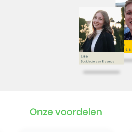
Niek
VWO 6, N
Lisa
Sociologie aan Erasmus
Onze voordelen