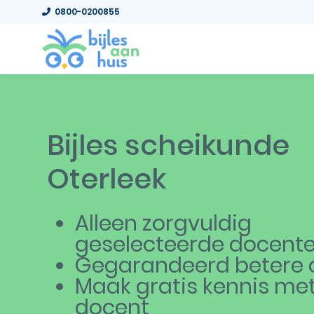
0800-0200855
Bijles scheikunde
Oterleek
Alleen zorgvuldig
geselecteerde docent
Gegarandeerd betere c
Maak gratis kennis me
docent