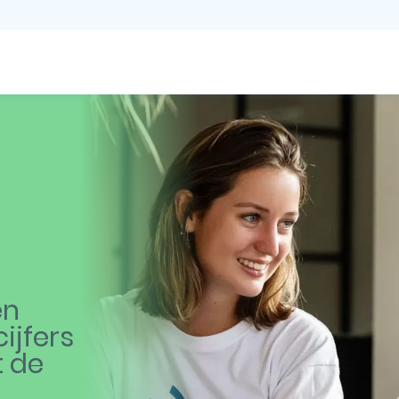
en
ijfers
t de