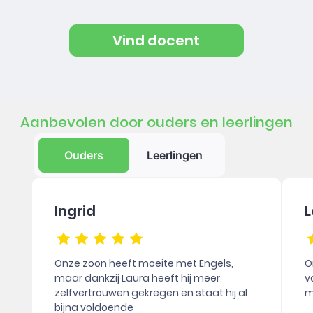
Vind docent
Aanbevolen door ouders en leerlingen
Ouders
Leerlingen
Ingrid
L
Onze zoon heeft moeite met Engels,
O
maar dankzij Laura heeft hij meer
v
zelfvertrouwen gekregen en staat hij al
m
bijna voldoende