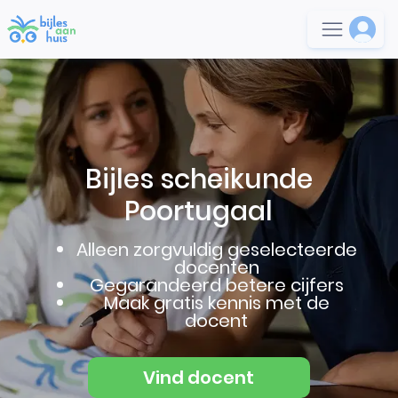
Bijles scheikunde
Poortugaal
Alleen zorgvuldig geselecteerde
docenten
Gegarandeerd betere cijfers
Maak gratis kennis met de
docent
Vind docent