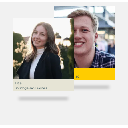
Niek
VWO 6, N&T/N&G
Lisa
Sociologie aan Erasmus