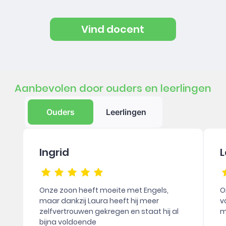
Vind docent
Aanbevolen door ouders en leerlingen
Ouders
Leerlingen
Ingrid
L
Onze zoon heeft moeite met Engels,
O
maar dankzij Laura heeft hij meer
v
zelfvertrouwen gekregen en staat hij al
m
bijna voldoende