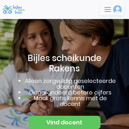
Bijles scheikunde
Rakens
Alleen zorgvuldig geselecteerde
docenten
Gegarandeerd betere cijfers
Maak gratis kennis met de
docent
Vind docent