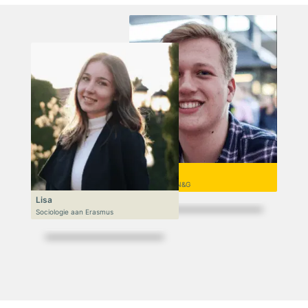
Niek
VWO 6, N&T/N&G
Lisa
Sociologie aan Erasmus