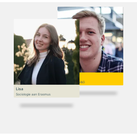
Niek
VWO 6, N&T/N&G
Lisa
Sociologie aan Erasmus