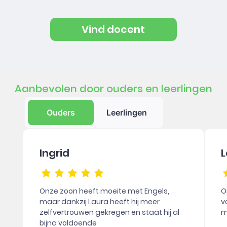
Vind docent
Aanbevolen door ouders en leerlingen
Ouders
Leerlingen
Ingrid
L
Onze zoon heeft moeite met Engels,
O
maar dankzij Laura heeft hij meer
v
zelfvertrouwen gekregen en staat hij al
m
bijna voldoende