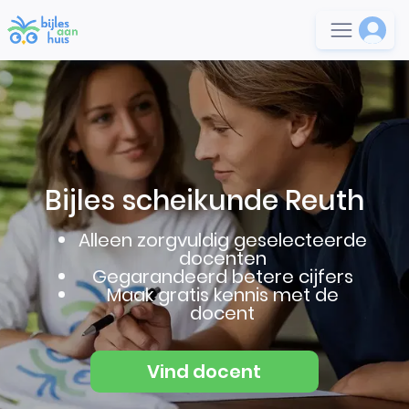
Bijles scheikunde Reuth
Alleen zorgvuldig geselecteerde
docenten
Gegarandeerd betere cijfers
Maak gratis kennis met de
docent
Vind docent