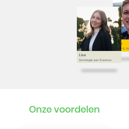
Niek
VWO 6, N
Lisa
Sociologie aan Erasmus
Onze voordelen