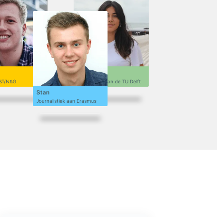
Sofi
&T/N&G
Ontwerpen aan de TU Delft
Stan
Journalistiek aan Erasmus