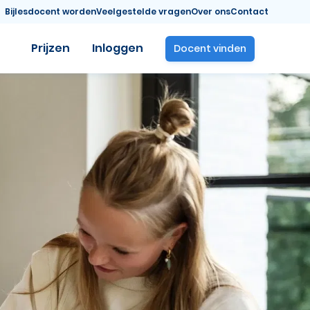
Bijlesdocent worden
Veelgestelde vragen
Over ons
Contact
Prijzen
Inloggen
Docent vinden