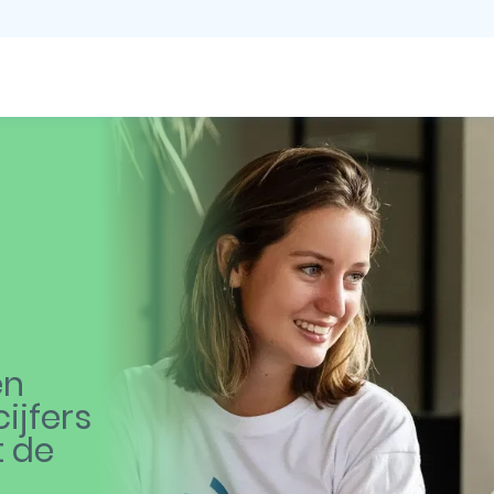
en
ijfers
t de