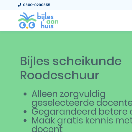
0800-0200855
Bijles scheikunde
Roodeschuur
Alleen zorgvuldig
geselecteerde docent
Gegarandeerd betere c
Maak gratis kennis me
docent