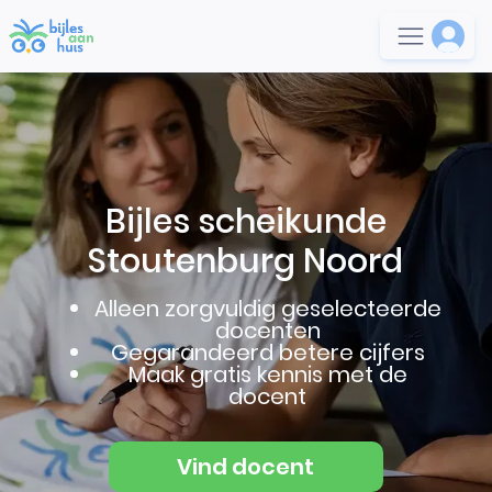
Bijles scheikunde
Stoutenburg Noord
Alleen zorgvuldig geselecteerde
docenten
Gegarandeerd betere cijfers
Maak gratis kennis met de
docent
Vind docent