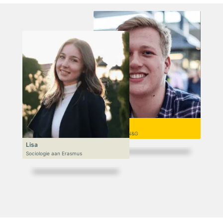
Niek
VWO 6, N&T/N&G
Lisa
Sociologie aan Erasmus