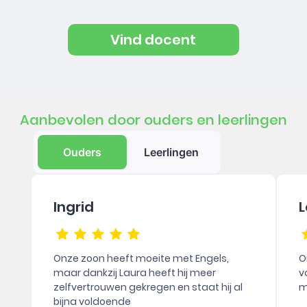
Vind docent
Aanbevolen door ouders en leerlingen
Ouders
Leerlingen
Ingrid
L
Onze zoon heeft moeite met Engels,
O
maar dankzij Laura heeft hij meer
v
zelfvertrouwen gekregen en staat hij al
m
bijna voldoende