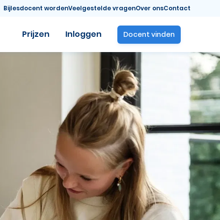
Bijlesdocent worden
Veelgestelde vragen
Over ons
Contact
Prijzen
Inloggen
Docent vinden