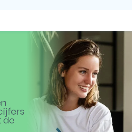
en
ijfers
t de