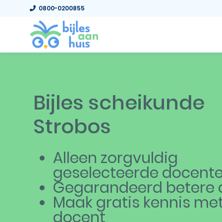
0800-0200855
Bijles scheikunde
Strobos
Alleen zorgvuldig
geselecteerde docent
Gegarandeerd betere c
Maak gratis kennis me
docent