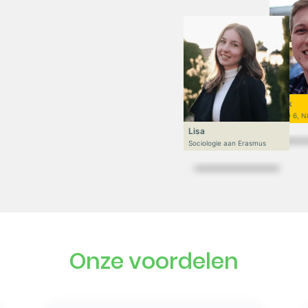
Niek
VWO 6, N
Lisa
Sociologie aan Erasmus
Onze voordelen