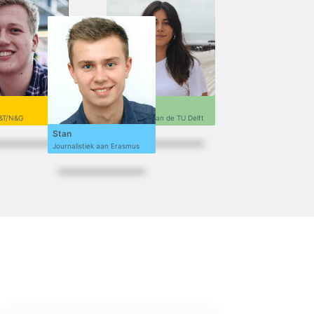
Sofi
&T/N&G
Ontwerpen aan de TU Delft
Stan
Journalistiek aan Erasmus