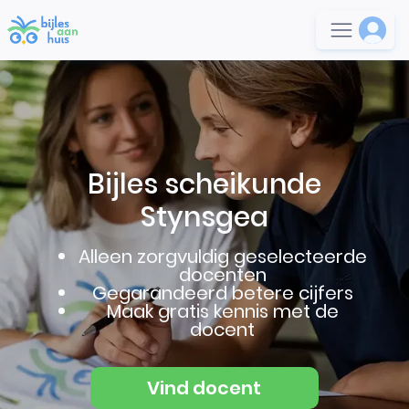
Bijles scheikunde
Stynsgea
Alleen zorgvuldig geselecteerde
docenten
Gegarandeerd betere cijfers
Maak gratis kennis met de
docent
Vind docent