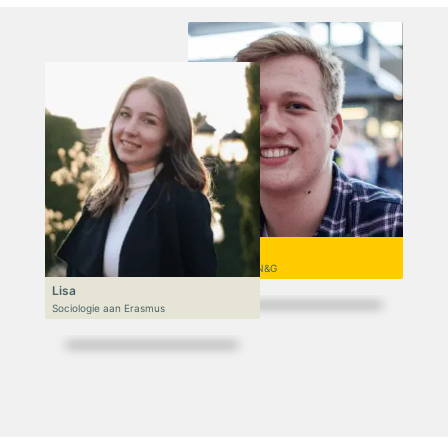
Niek
VWO 6, N&T/N&G
Lisa
Sociologie aan Erasmus