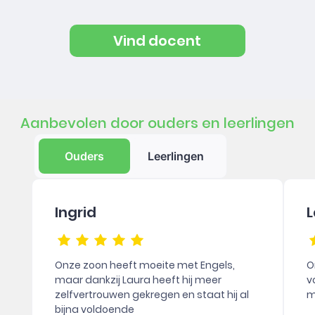
Vind docent
Aanbevolen door ouders en leerlingen
Ouders
Leerlingen
Ingrid
L
Onze zoon heeft moeite met Engels,
O
maar dankzij Laura heeft hij meer
v
zelfvertrouwen gekregen en staat hij al
m
bijna voldoende