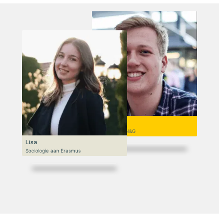
Niek
VWO 6, N&T/N&G
Lisa
Sociologie aan Erasmus