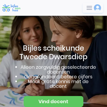
Bijles scheikunde
Tweede Dwarsdiep
Alleen zorgvuldig geselecteerde
docenten
Gegarandeerd betere cijfers
Maak gratis kennis met de
docent
Vind docent