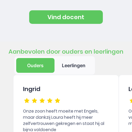
Vind docent
Aanbevolen door ouders en leerlingen
Ouders
Leerlingen
Ingrid
L
Onze zoon heeft moeite met Engels,
O
maar dankzij Laura heeft hij meer
v
zelfvertrouwen gekregen en staat hij al
m
bijna voldoende