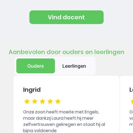
Vind docent
Aanbevolen door ouders en leerlingen
Ouders
Leerlingen
Ingrid
L
Onze zoon heeft moeite met Engels,
O
maar dankzij Laura heeft hij meer
v
zelfvertrouwen gekregen en staat hij al
m
bijna voldoende