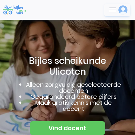
Bijles scheikunde
Ulicoten
Alleen zorgvuldig geselecteerde
docenten
Gegarandeerd betere cijfers
Maak gratis kennis met de
docent
Vind docent