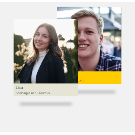
Niek
VWO 6, N&T/N&G
Lisa
Sociologie aan Erasmus