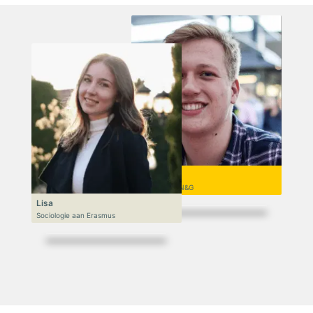
Niek
VWO 6, N&T/N&G
Lisa
Sociologie aan Erasmus