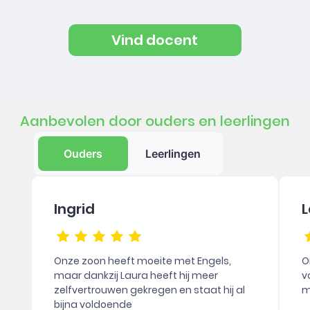
Vind docent
Aanbevolen door ouders en leerlingen
Ouders
Leerlingen
Ingrid
L
Onze zoon heeft moeite met Engels,
O
maar dankzij Laura heeft hij meer
v
zelfvertrouwen gekregen en staat hij al
m
bijna voldoende