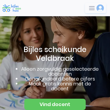
Bijles scheikunde
Veldbraak
Alleen zorgvuldig geselecteerde
docenten
Gegarandeerd betere cijfers
Maak gratis kennis met de
docent
Vind docent