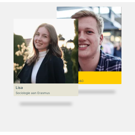
Niek
VWO 6, N&T/N&G
Lisa
Sociologie aan Erasmus