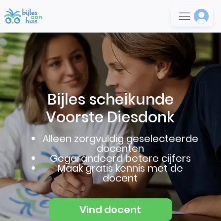
Bijles scheikunde
Voorste Diesdonk
Alleen zorgvuldig geselecteerde
docenten
Gegarandeerd betere cijfers
Maak gratis kennis met de
docent
Vind docent