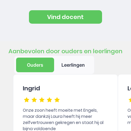
Vind docent
Aanbevolen door ouders en leerlingen
Ouders
Leerlingen
Ingrid
L
Onze zoon heeft moeite met Engels,
O
maar dankzij Laura heeft hij meer
v
zelfvertrouwen gekregen en staat hij al
m
bijna voldoende