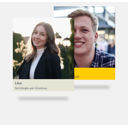
Niek
VWO 6, N&T/N&G
Lisa
Sociologie aan Erasmus