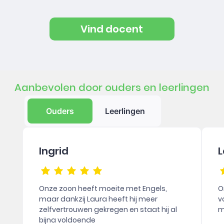
Vind docent
Aanbevolen door ouders en leerlingen
Ouders
Leerlingen
Ingrid
L
Onze zoon heeft moeite met Engels,
O
maar dankzij Laura heeft hij meer
v
zelfvertrouwen gekregen en staat hij al
m
bijna voldoende