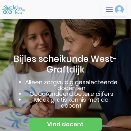
Bijles scheikunde West-
Graftdijk
Alleen zorgvuldig geselecteerde
docenten
Gegarandeerd betere cijfers
Maak gratis kennis met de
docent
Vind docent