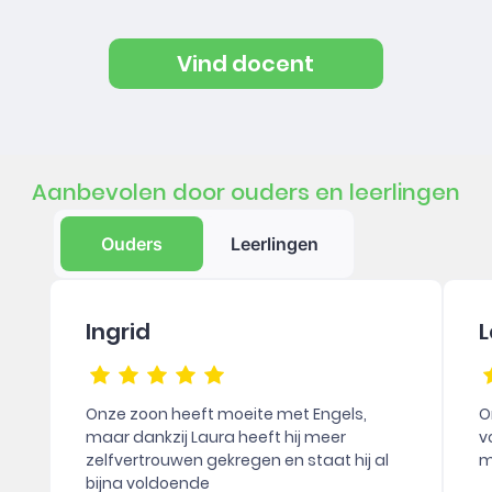
Vind docent
Aanbevolen door ouders en leerlingen
Ouders
Leerlingen
Ingrid
L
Onze zoon heeft moeite met Engels,
O
maar dankzij Laura heeft hij meer
v
zelfvertrouwen gekregen en staat hij al
m
bijna voldoende