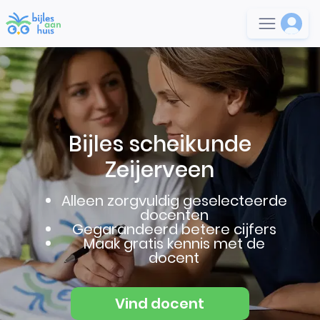
Bijles scheikunde
Zeijerveen
Alleen zorgvuldig geselecteerde
docenten
Gegarandeerd betere cijfers
Maak gratis kennis met de
docent
Vind docent