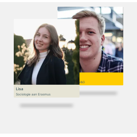
Niek
VWO 6, N&T/N&G
Lisa
Sociologie aan Erasmus