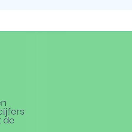
en
ijfers
t de