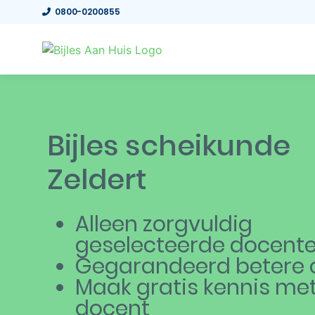
0800-0200855
Bijles scheikunde
Zeldert
Alleen zorgvuldig
geselecteerde docent
Gegarandeerd betere c
Maak gratis kennis me
docent