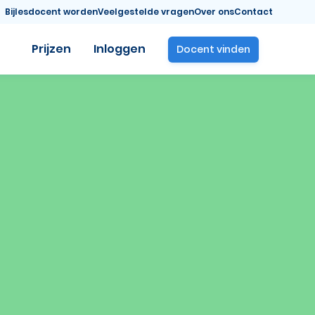
Bijlesdocent worden
Veelgestelde vragen
Over ons
Contact
Prijzen
Inloggen
Docent vinden