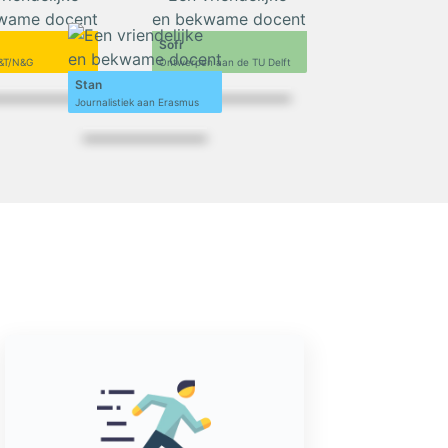
Sofi
&T/N&G
Ontwerpen aan de TU Delft
Stan
Journalistiek aan Erasmus