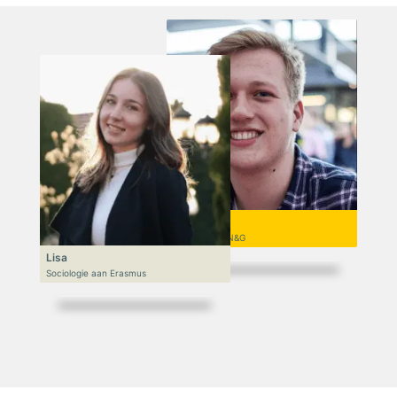
Niek
VWO 6, N&T/N&G
Lisa
Sociologie aan Erasmus