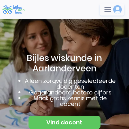
Bijles wiskunde in
Aarlanderveen
Alleen zorgvuldig geselecteerde
docenten
Gegarandeerd betere cijfers
Maak gratis kennis met de
docent
Vind docent