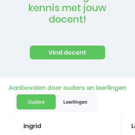
kennis met jouw
docent!
Vind docent
Aanbevolen door ouders en leerlingen
Ouders
Leerlingen
Ingrid
L