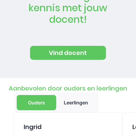
kennis met jouw
docent!
Vind docent
Aanbevolen door ouders en leerlingen
Ouders
Leerlingen
Ingrid
L