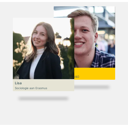
Niek
VWO 6, N&T/N&G
Lisa
Sociologie aan Erasmus