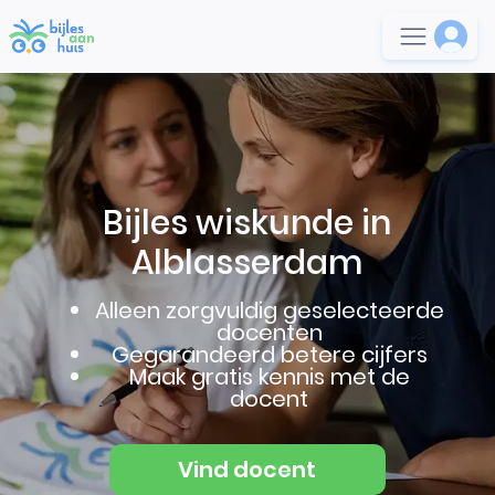
Bijles wiskunde in
Alblasserdam
Alleen zorgvuldig geselecteerde
docenten
Gegarandeerd betere cijfers
Maak gratis kennis met de
docent
Vind docent