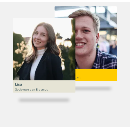
Niek
VWO 6, N&T/N&G
Lisa
Sociologie aan Erasmus