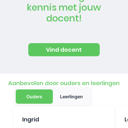
kennis met jouw
docent!
Vind docent
Aanbevolen door ouders en leerlingen
Ouders
Leerlingen
Ingrid
L