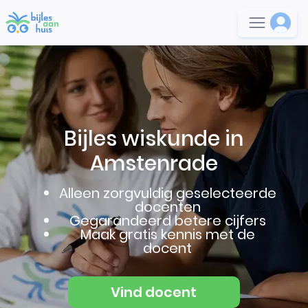
Bijles wiskunde in
Amstenrade
Alleen zorgvuldig geselecteerde
docenten
Gegarandeerd betere cijfers
Maak gratis kennis met de
docent
Vind docent