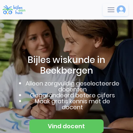
Bijles wiskunde in
Beekbergen
Alleen zorgvuldig geselecteerde
docenten
Gegarandeerd betere cijfers
Maak gratis kennis met de
docent
Vind docent