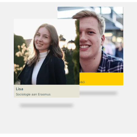
Niek
VWO 6, N&T/N&G
Lisa
Sociologie aan Erasmus