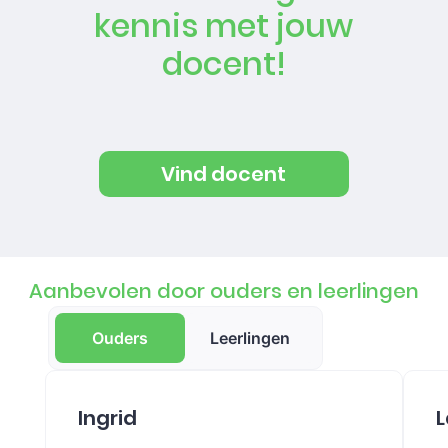
kennis met jouw
docent!
Vind docent
Aanbevolen door ouders en leerlingen
Ouders
Leerlingen
Ingrid
L