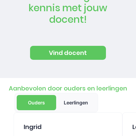
kennis met jouw
docent!
Vind docent
Aanbevolen door ouders en leerlingen
Ouders
Leerlingen
Ingrid
L