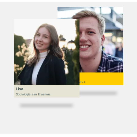
Niek
VWO 6, N&T/N&G
Lisa
Sociologie aan Erasmus