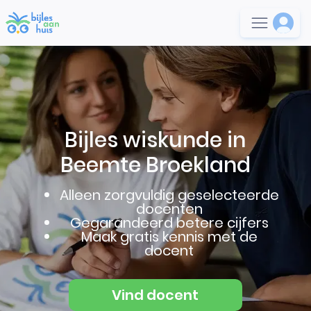
Bijles wiskunde in
Beemte Broekland
Alleen zorgvuldig geselecteerde
docenten
Gegarandeerd betere cijfers
Maak gratis kennis met de
docent
Vind docent