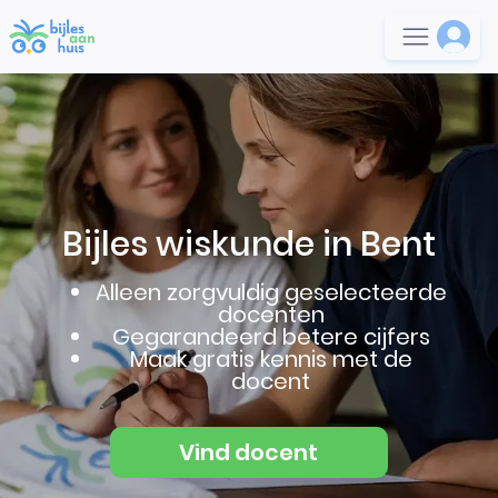
Bijles wiskunde in Bent
Alleen zorgvuldig geselecteerde
docenten
Gegarandeerd betere cijfers
Maak gratis kennis met de
docent
Vind docent