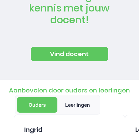
kennis met jouw
docent!
Vind docent
Aanbevolen door ouders en leerlingen
Ouders
Leerlingen
Ingrid
L