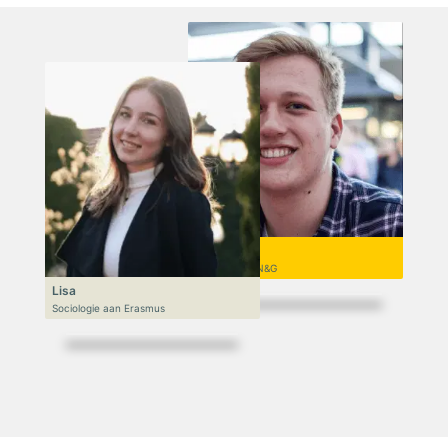
Niek
VWO 6, N&T/N&G
Lisa
Sociologie aan Erasmus