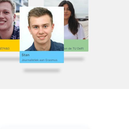
Sofi
&T/N&G
Ontwerpen aan de TU Delft
Stan
Journalistiek aan Erasmus