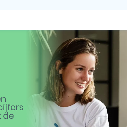
en
ijfers
t de