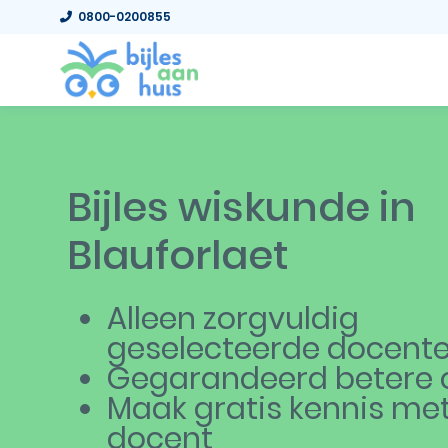
0800-0200855
Bijles wiskunde in
Blauforlaet
Alleen zorgvuldig
geselecteerde docent
Gegarandeerd betere c
Maak gratis kennis me
docent