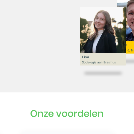
Niek
VWO 6, N
Lisa
Sociologie aan Erasmus
Onze voordelen