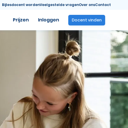
Bijlesdocent worden
Veelgestelde vragen
Over ons
Contact
Prijzen
Inloggen
Docent vinden