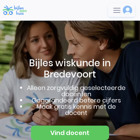
Bijles wiskunde in
Bredevoort
Alleen zorgvuldig geselecteerde
docenten
Gegarandeerd betere cijfers
Maak gratis kennis met de
docent
Vind docent