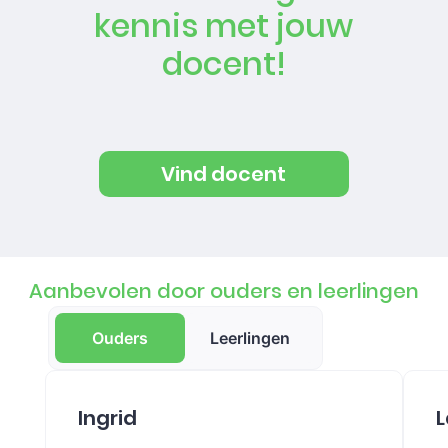
kennis met jouw
docent!
Vind docent
Aanbevolen door ouders en leerlingen
Ouders
Leerlingen
Ingrid
L