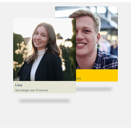
Niek
VWO 6, N&T/N&G
Lisa
Sociologie aan Erasmus