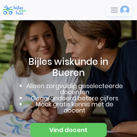
Bijles wiskunde in
Bueren
Alleen zorgvuldig geselecteerde
docenten
Gegarandeerd betere cijfers
Maak gratis kennis met de
docent
Vind docent