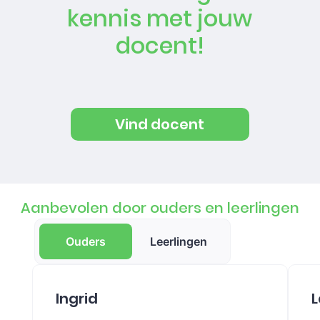
kennis met jouw
docent!
Vind docent
Aanbevolen door ouders en leerlingen
Ouders
Leerlingen
Ingrid
L