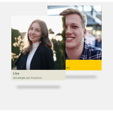
Niek
VWO 6, N&T/N&G
Lisa
Sociologie aan Erasmus