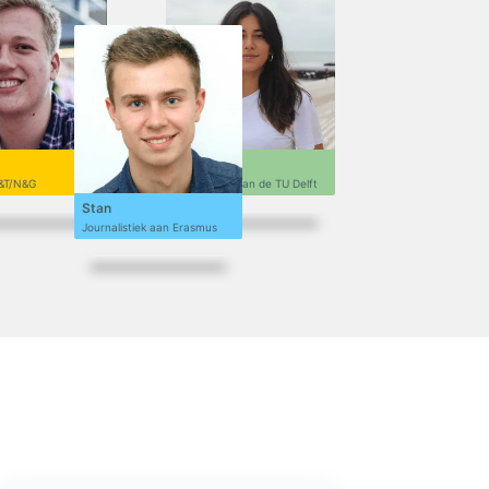
Sofi
&T/N&G
Ontwerpen aan de TU Delft
Stan
Journalistiek aan Erasmus