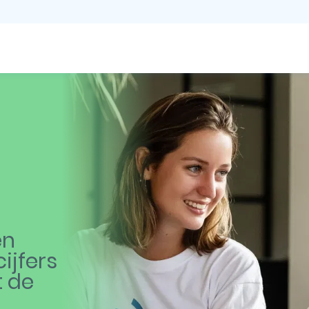
en
ijfers
t de