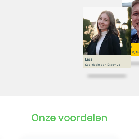
Niek
VWO 6, N
Lisa
Sociologie aan Erasmus
Onze voordelen