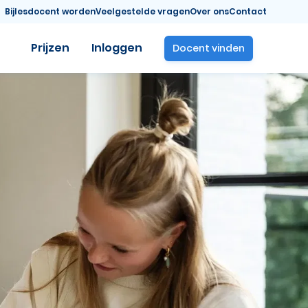
Bijlesdocent worden
Veelgestelde vragen
Over ons
Contact
Prijzen
Inloggen
Docent vinden