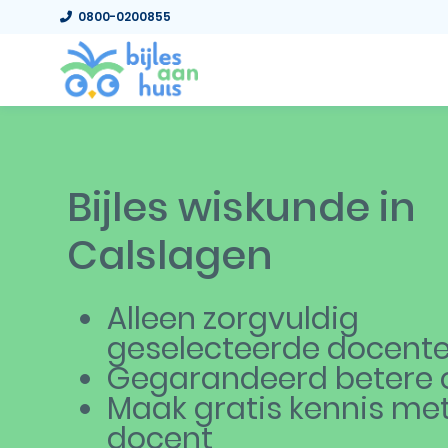
0800-0200855
Bijles wiskunde in
Calslagen
Alleen zorgvuldig
geselecteerde docent
Gegarandeerd betere c
Maak gratis kennis me
docent