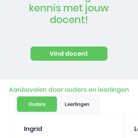
kennis met jouw
docent!
Vind docent
Aanbevolen door ouders en leerlingen
Ouders
Leerlingen
Ingrid
L