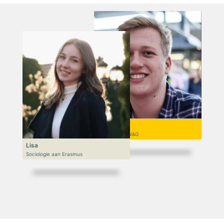
Niek
VWO 6, N&T/N&G
Lisa
Sociologie aan Erasmus