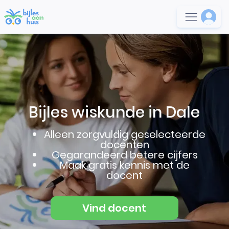
Bijles wiskunde in Dale
Alleen zorgvuldig geselecteerde
docenten
Gegarandeerd betere cijfers
Maak gratis kennis met de
docent
Vind docent