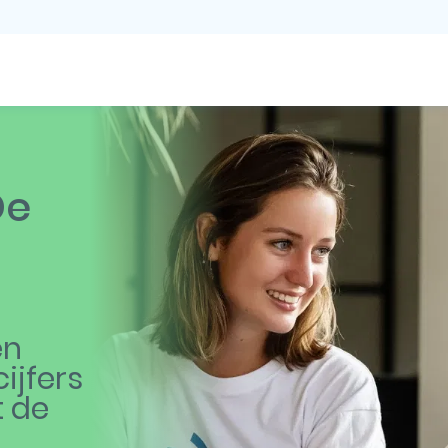
De
en
ijfers
t de