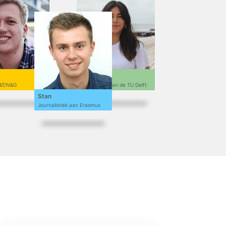
Sofi
&T/N&G
Ontwerpen aan de TU Delft
Stan
Journalistiek aan Erasmus