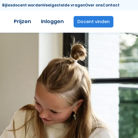
Bijlesdocent worden
Veelgestelde vragen
Over ons
Contact
Prijzen
Inloggen
Docent vinden