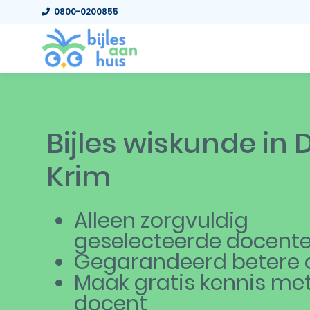
0800-0200855
Bijles wiskunde in 
Krim
Alleen zorgvuldig
geselecteerde docent
Gegarandeerd betere c
Maak gratis kennis me
docent