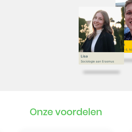
Niek
VWO 6, N
Lisa
Sociologie aan Erasmus
Onze voordelen