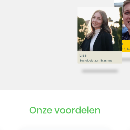
Niek
VWO 6, N
Lisa
Sociologie aan Erasmus
Onze voordelen