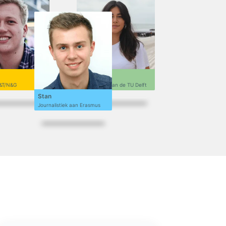
Sofi
&T/N&G
Ontwerpen aan de TU Delft
Stan
Journalistiek aan Erasmus