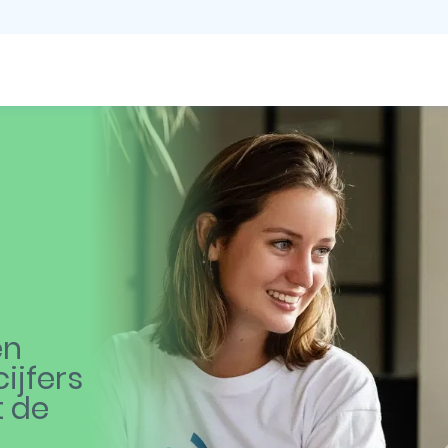
en
ijfers
t de