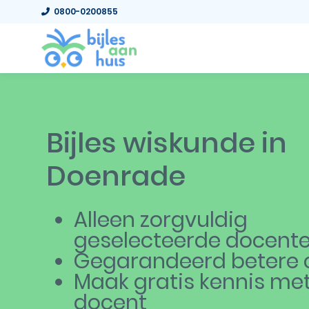
0800-0200855
Bijles wiskunde in
Doenrade
Alleen zorgvuldig
geselecteerde docent
Gegarandeerd betere c
Maak gratis kennis me
docent