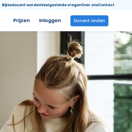
Bijlesdocent worden
Veelgestelde vragen
Over ons
Contact
Prijzen
Inloggen
Docent vinden